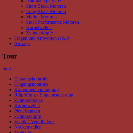
Automatikgetriebe
Short Block Motoren
Long Block Motoren
Marine Motoren
Stock Performance Motoren
Kurbelwellen
Zylinderköpfe
Fragen und Antworten (FAQ)
Anfrage
Tour
Start
Eingangskontrolle
Eingangskontrolle
Komponentenreinigung
Rißprüfung / Eingangsmessung
Zylinderblöcke
Kurbelwellen
Pleuelstangen
Zylinderköpfe
Ventile / Ventilfedern
Nockenwellen
Montage